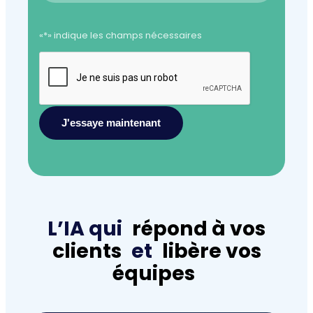
«*» indique les champs nécessaires
CAPTCHA
L’IA qui
répond à vos
clients
et
libère vos
équipes